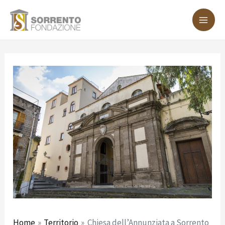
Vai
Navigazione
MA
al
articoli
ME
contenuto
Home
Territorio
Chiesa dell’Annunziata a Sorrento