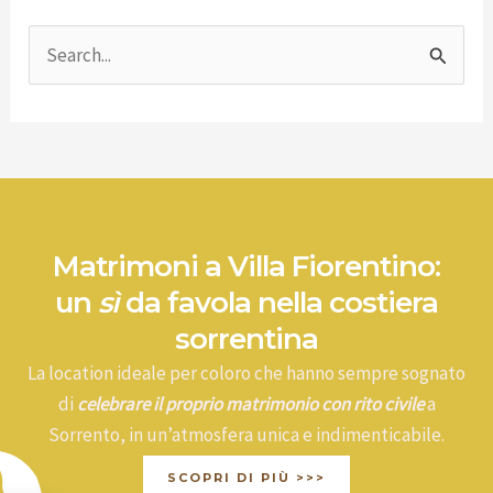
C
e
r
c
a
:
Matrimoni a Villa Fiorentino:
un
sì
da favola nella costiera
sorrentina
La location ideale per coloro che hanno sempre sognato
di
celebrare il proprio matrimonio con rito civile
a
Sorrento, in un’atmosfera unica e indimenticabile.
SCOPRI DI PIÙ >>>