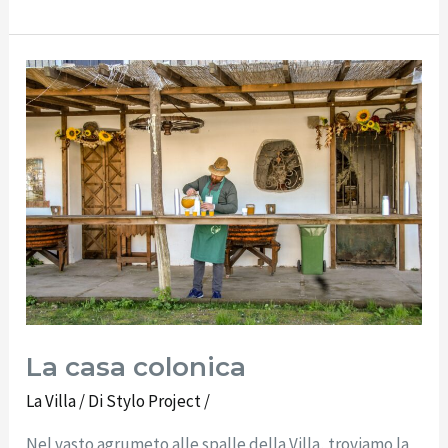
La
casa
colonica
La casa colonica
La Villa
/ Di
Stylo Project
/
Nel vasto agrumeto alle spalle della Villa, troviamo la