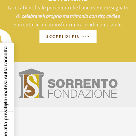
La location ideale per coloro che hanno sempre sognato
di
celebrare il proprio matrimonio con rito civile
a
Sorrento, in un’atmosfera unica e indimenticabile.
SCOPRI DI PIÙ >>>
Informativa sulla raccolta