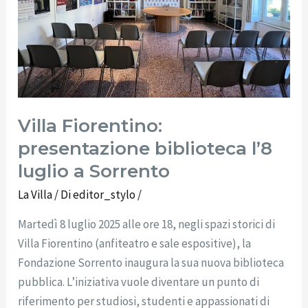
a
Sorrento
Villa Fiorentino:
presentazione biblioteca l’8
luglio a Sorrento
La Villa
/ Di
editor_stylo
/
Martedì 8 luglio 2025 alle ore 18, negli spazi storici di
Villa Fiorentino (anfiteatro e sale espositive), la
Fondazione Sorrento inaugura la sua nuova biblioteca
pubblica. L’iniziativa vuole diventare un punto di
riferimento per studiosi, studenti e appassionati di