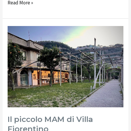
Read More »
Il
piccolo
MAM
di
Villa
Fiorentino
Il piccolo MAM di Villa
Fiorentino