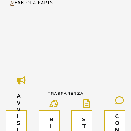
FABIOLA PARISI
TRASPARENZA
A
V
V
I
C
B
S
S
O
I
T
I
N