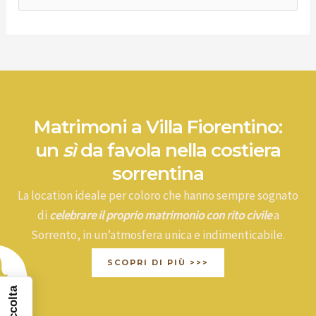
e
r
c
a
:
Matrimoni a Villa Fiorentino:
un
sì
da favola nella costiera
sorrentina
La location ideale per coloro che hanno sempre sognato
di
celebrare il proprio matrimonio con rito civile
a
Sorrento, in un’atmosfera unica e indimenticabile.
SCOPRI DI PIÙ >>>