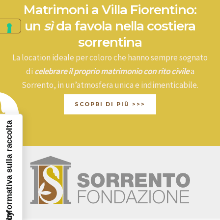
Matrimoni a Villa Fiorentino:
un
sì
da favola nella costiera
sorrentina
La location ideale per coloro che hanno sempre sognato
di
celebrare il proprio matrimonio con rito civile
a
Sorrento, in un’atmosfera unica e indimenticabile.
SCOPRI DI PIÙ >>>
Informativa sulla raccolta