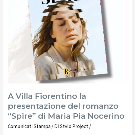
romanzo
“Spire”
di
Maria
Pia
Nocerino
A Villa Fiorentino la
presentazione del romanzo
“Spire” di Maria Pia Nocerino
Comunicati Stampa
/ Di
Stylo Project
/