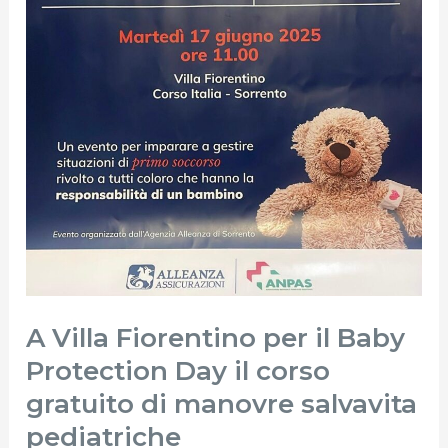
Baby
Protection
Day
il
corso
gratuito
di
manovre
salvavita
pediatriche
A Villa Fiorentino per il Baby
Protection Day il corso
gratuito di manovre salvavita
pediatriche