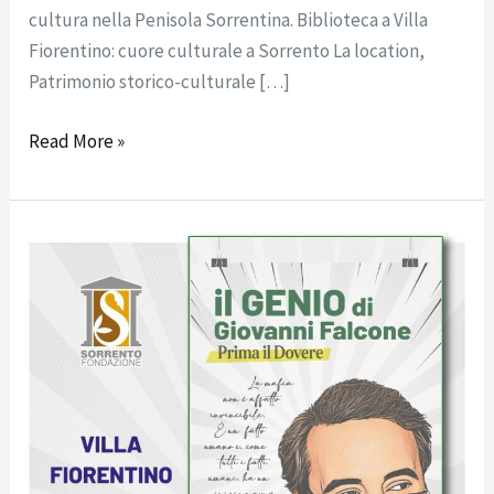
cultura nella Penisola Sorrentina. Biblioteca a Villa
Fiorentino: cuore culturale a Sorrento La location,
Patrimonio storico-culturale […]
Read More »
Comunicato
Stampa:
Villa
Fiorentino
presentazione
del
libro
“Il
Genio