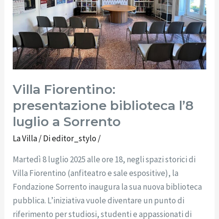
a
Sorrento
Villa Fiorentino:
presentazione biblioteca l’8
luglio a Sorrento
La Villa
/ Di
editor_stylo
/
Martedì 8 luglio 2025 alle ore 18, negli spazi storici di
Villa Fiorentino (anfiteatro e sale espositive), la
Fondazione Sorrento inaugura la sua nuova biblioteca
pubblica. L’iniziativa vuole diventare un punto di
riferimento per studiosi, studenti e appassionati di