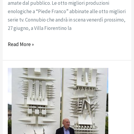
amate dal pubblico. Le otto migliori produzioni
enologiche a “Piede Franco” abbinate alle otto migliori
serie tv. Connubio che andrà in scena venerdì prossimo,
27 giugno, a Villa Fiorentino la
Read More »
Scomparso
lo
scultore
Arnaldo
Pomodoro:
il
ricordo
di