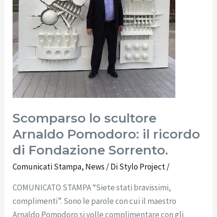
Fondazione
Sorrento.
Scomparso lo scultore
Arnaldo Pomodoro: il ricordo
di Fondazione Sorrento.
Comunicati Stampa
,
News
/ Di
Stylo Project
/
COMUNICATO STAMPA “Siete stati bravissimi,
complimenti”. Sono le parole con cui il maestro
Arnaldo Pomodoro si volle complimentare con gli