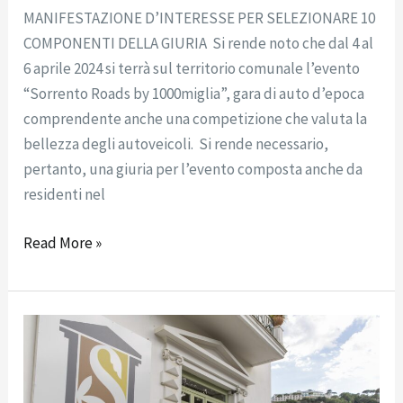
–
MANIFESTAZIONE D’INTERESSE PER SELEZIONARE 10
PREMIO
COMPONENTI DELLA GIURIA Si rende noto che dal 4 al
CITTÀ
6 aprile 2024 si terrà sul territorio comunale l’evento
DI
“Sorrento Roads by 1000miglia”, gara di auto d’epoca
SORRENTO”
comprendente anche una competizione che valuta la
bellezza degli autoveicoli. Si rende necessario,
pertanto, una giuria per l’evento composta anche da
residenti nel
Read More »
BILANCI
FONDAZIONE
SORRENTO