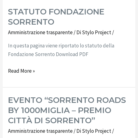
STATUTO FONDAZIONE
SORRENTO
Amministrazione trasparente
/ Di
Stylo Project
/
In questa pagina viene riportato lo statuto della
Fondazione Sorrento Download PDF
Read More »
EVENTO “SORRENTO ROADS
EVENTO
“SORRENTO
BY 1000MIGLIA – PREMIO
ROADS
CITTÀ DI SORRENTO”
BY
Amministrazione trasparente
/ Di
Stylo Project
/
1000MIGLIA