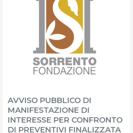
DI
INTERESSE
PER
CONFRONTO
DI
PREVENTIVI
FINALIZZATA
ALL’AFFIDAMENTO
DIRETTO
DEL
SERVIZIO
AVVISO PUBBLICO DI
DI
FORNITURA
MANIFESTAZIONE DI
MANUTENZIONE
INTERESSE PER CONFRONTO
ORDINARIA
DI PREVENTIVI FINALIZZATA
PER