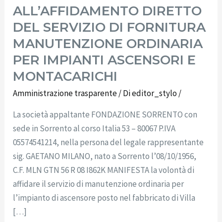
ALL’AFFIDAMENTO DIRETTO
IMPIANTI
DEL SERVIZIO DI FORNITURA
ASCENSORI
E
MANUTENZIONE ORDINARIA
MONTACARICHI
PER IMPIANTI ASCENSORI E
MONTACARICHI
Amministrazione trasparente
/ Di
editor_stylo
/
La società appaltante FONDAZIONE SORRENTO con
sede in Sorrento al corso Italia 53 – 80067 P.IVA
05574541214, nella persona del legale rappresentante
sig. GAETANO MILANO, nato a Sorrento l’08/10/1956,
C.F. MLN GTN 56 R 08 I862K MANIFESTA la volontà di
affidare il servizio di manutenzione ordinaria per
l’impianto di ascensore posto nel fabbricato di Villa
[…]