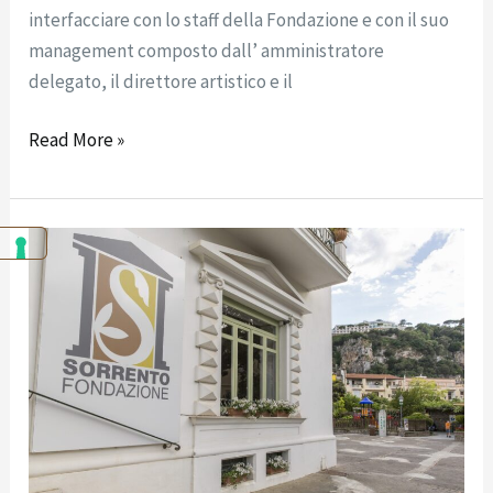
interfacciare con lo staff della Fondazione e con il suo
management composto dall’ amministratore
delegato, il direttore artistico e il
Read More »
Avviso
di
candidatura
per
l\’organizzazione
spettacoli
2024