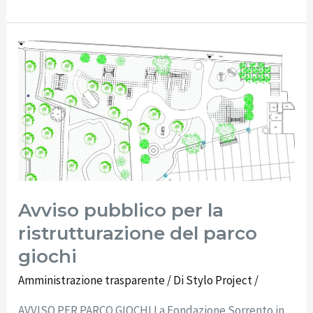
Avviso
pubblico
per
la
ristrutturazione
del
parco
giochi
Avviso pubblico per la
ristrutturazione del parco
giochi
Amministrazione trasparente
/ Di
Stylo Project
/
AVVISO PER PARCO GIOCHI La Fondazione Sorrento in