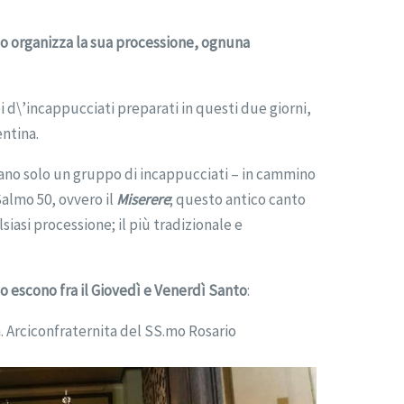
io organizza
la sua processione, ognuna
tei d\’incappucciati preparati in questi due giorni,
entina.
vano solo un gruppo di incappucciati – in cammino
Salmo 50, ovvero il
Miserere
; questo antico canto
iasi processione; il più tradizionale e
to escono fra il Giovedì e Venerdì Santo
:
. Arciconfraternita del SS.mo Rosario