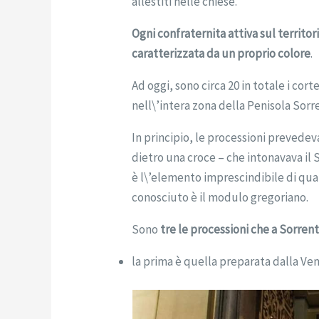
allestiti nelle chiese.
Ogni confraternita attiva sul territor
caratterizzata da un proprio colore
.
Ad oggi, sono circa 20 in totale i cor
nell\’intera zona della Penisola Sorr
In principio, le processioni prevede
dietro una croce – che intonavava il 
è l\’elemento imprescindibile di quals
conosciuto è il modulo gregoriano.
Sono
tre le processioni che a Sorren
la prima è quella preparata dalla Ven