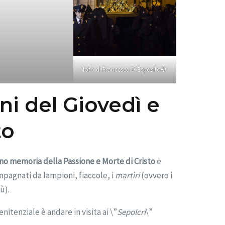
foto di Francesca D’Esposito©
ni del Giovedì e
to
nno memoria della Passione e Morte di Cristo
e
mpagnati da lampioni, fiaccole, i
martìri
(ovvero i
ù).
itenziale è andare in visita ai \”
Sepolcri
\”