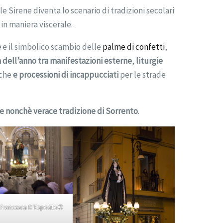
lle Sirene diventa lo scenario di tradizioni secolari
 in maniera viscerale.
e
e il simbolico scambio delle
palme di confetti
,
a dell’anno
tra
manifestazioni esterne
,
liturgie
iche
e processioni di incappucciati
per le strade
e nonchè verace tradizione di Sorrento
.
i Francesca D’Esposito©