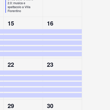
2.0: musica e
spettacolo a Villa
Fiorentino
5
5
15
16
eventi,
eventi,
5
5
22
23
eventi,
eventi,
5
5
29
30