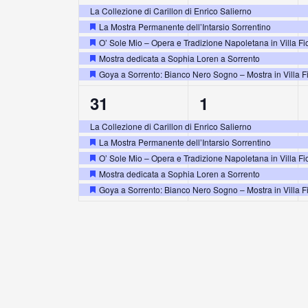
eventi,
eventi,
La Collezione di Carillon di Enrico Salierno
La Mostra Permanente dell’Intarsio Sorrentino
Segnalati
O’ Sole Mio – Opera e Tradizione Napoletana in Villa Fi
Segnalati
Mostra dedicata a Sophia Loren a Sorrento
Segnalati
Goya a Sorrento: Bianco Nero Sogno – Mostra in Villa F
Segnalati
5
5
31
1
eventi,
eventi,
La Collezione di Carillon di Enrico Salierno
La Mostra Permanente dell’Intarsio Sorrentino
Segnalati
O’ Sole Mio – Opera e Tradizione Napoletana in Villa Fi
Segnalati
Mostra dedicata a Sophia Loren a Sorrento
Segnalati
Goya a Sorrento: Bianco Nero Sogno – Mostra in Villa F
Segnalati