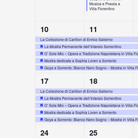
Musica e Poesia a
Villa Fiorentino
5
5
10
11
eventi,
eventi,
La Collezione di Carillon di Enrico Salierno
La Mostra Permanente dell’Intarsio Sorrentino
Segnalati
O’ Sole Mio – Opera e Tradizione Napoletana in Villa Fi
Segnalati
Mostra dedicata a Sophia Loren a Sorrento
Segnalati
Goya a Sorrento: Bianco Nero Sogno – Mostra in Villa F
Segnalati
5
5
17
18
eventi,
eventi,
La Collezione di Carillon di Enrico Salierno
La Mostra Permanente dell’Intarsio Sorrentino
Segnalati
O’ Sole Mio – Opera e Tradizione Napoletana in Villa Fi
Segnalati
Mostra dedicata a Sophia Loren a Sorrento
Segnalati
Goya a Sorrento: Bianco Nero Sogno – Mostra in Villa F
Segnalati
5
5
24
25