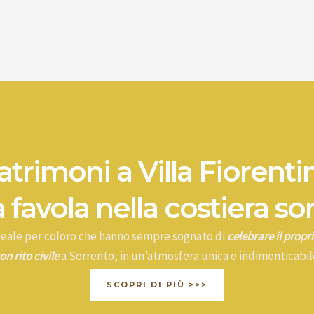
trimoni a Villa Fiorenti
 favola nella costiera so
ideale per coloro che hanno sempre sognato di
celebrare il prop
on rito civile
a Sorrento, in un’atmosfera unica e indimenticabil
SCOPRI DI PIÙ >>>