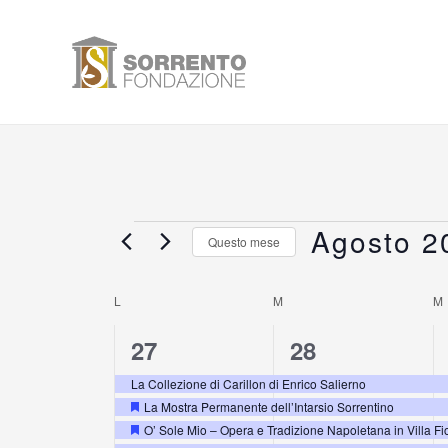
Vai
al
contenuto
LUNEDÌ
MARTEDÌ
Agosto 2
Eventi
Questo mese
Seleziona
la
L
M
M
Calendario
data.
5
5
27
28
di
eventi,
eventi,
La Collezione di Carillon di Enrico Salierno
Eventi
La Mostra Permanente dell’Intarsio Sorrentino
Segnalati
O’ Sole Mio – Opera e Tradizione Napoletana in Villa Fi
Segnalati