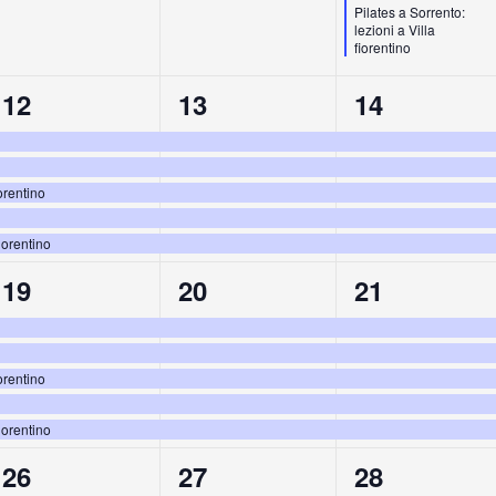
Pilates a Sorrento:
lezioni a Villa
fiorentino
5
5
5
12
13
14
eventi,
eventi,
eventi,
orentino
iorentino
5
5
5
19
20
21
eventi,
eventi,
eventi,
orentino
iorentino
5
5
5
26
27
28