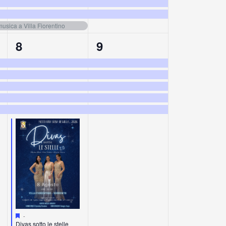
usica a Villa Fiorentino
6
5
8
9
eventi,
eventi,
Segnalati
-
Divas sotto le stelle