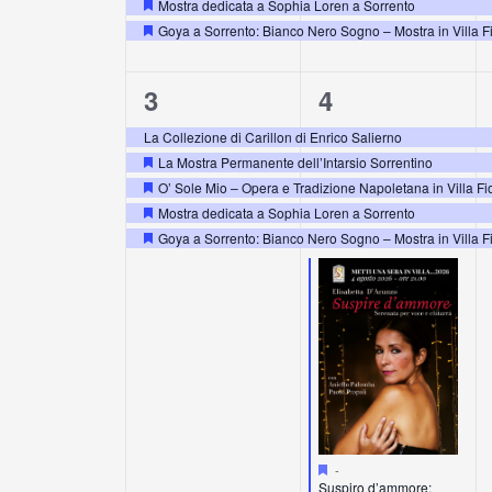
Mostra dedicata a Sophia Loren a Sorrento
Segnalati
Goya a Sorrento: Bianco Nero Sogno – Mostra in Villa F
Segnalati
5
6
3
4
eventi,
eventi,
La Collezione di Carillon di Enrico Salierno
La Mostra Permanente dell’Intarsio Sorrentino
Segnalati
O’ Sole Mio – Opera e Tradizione Napoletana in Villa Fi
Segnalati
Mostra dedicata a Sophia Loren a Sorrento
Segnalati
Goya a Sorrento: Bianco Nero Sogno – Mostra in Villa F
Segnalati
Segnalati
-
Suspiro d’ammore: