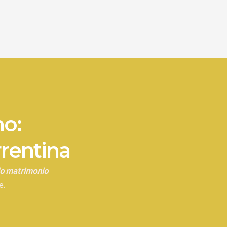
no:
rrentina
rio matrimonio
e.