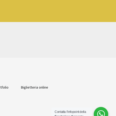
tfolio
Biglietteria online
Contatta l'infopoint della