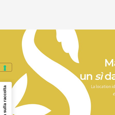
Ma
un
sì
da
La location 
Informativa sulla raccolta
c