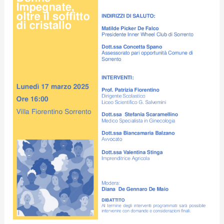
a
Villa
Fiorentino:
“Il
nostro
impegno
per
abbattere
il
soffitto
di
cristallo\”.