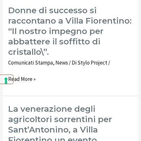
Donne di successo si
raccontano a Villa Fiorentino:
“Il nostro impegno per
abbattere il soffitto di
cristallo\”.
Comunicati Stampa
,
News
/ Di
Stylo Project
/
Read More »
La venerazione degli
La
venerazione
agricoltori sorrentini per
degli
Sant’Antonino, a Villa
agricoltori
Fiorentino un evento