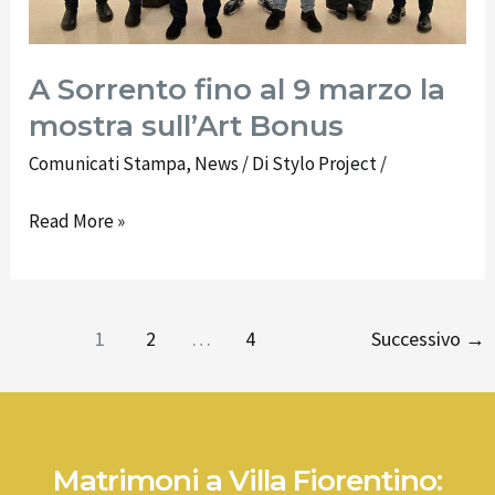
Bonus
A Sorrento fino al 9 marzo la
mostra sull’Art Bonus
Comunicati Stampa
,
News
/ Di
Stylo Project
/
Read More »
1
2
…
4
Successivo
→
Matrimoni a Villa Fiorentino: