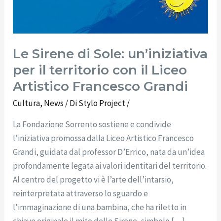
il
territorio
con
Le Sirene di Sole: un’iniziativa
il
per il territorio con il Liceo
Liceo
Artistico
Artistico Francesco Grandi
Francesco
Cultura
,
News
/ Di
Stylo Project
/
Grandi
La Fondazione Sorrento sostiene e condivide
l’iniziativa promossa dalla Liceo Artistico Francesco
Grandi, guidata dal professor D’Errico, nata da un’idea
profondamente legata ai valori identitari del territorio.
Al centro del progetto vi è l’arte dell’intarsio,
reinterpretata attraverso lo sguardo e
l’immaginazione di una bambina, che ha riletto in