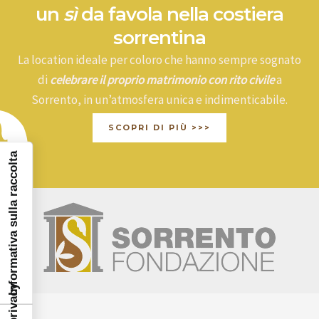
un
sì
da favola nella costiera
sorrentina
La location ideale per coloro che hanno sempre sognato
di
celebrare il proprio matrimonio con rito civile
a
Sorrento, in un’atmosfera unica e indimenticabile.
SCOPRI DI PIÙ >>>
Informativa sulla raccolta