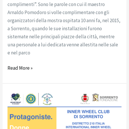
complimenti”. Sono le parole con cui il maestro
Arnaldo Pomodoro si volle complimentare con gli
organizzatori della mostra ospitata 10 anni fa, nel 2015,
a Sorrento, quando le sue installazioni furono
sistemate nelle principali piazze della città, mentre
una personale a lui dedicata venne allestita nelle sale
e nel parco
Read More »
Donne
di
successo
si
raccontano