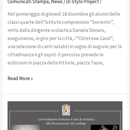
Comunicati Stampa
,
News
/ Di
Stylo Project
/
Nel pomeriggio di giovedì 18 dicembre gli alunni delle
classi quarte dell’Istituto comprensivo “Sorrento”,
retto dalla dirigente scolastica Daniela Denaro,
eseguiranno, in giro per la città, i “Christmas Carol”,
una selezione di canti natalizi in segno di augurio per la
cittadinanza e gli ospiti. Il percorso prevede le
esibizioni in piazza della Vittoria, piazza Tasso,
Read More »
COMUNICATO
STAMPA:
catalogo
della