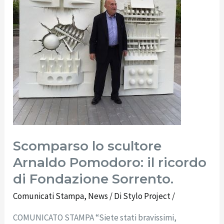
ricordo
di
Fondazione
Sorrento.
Scomparso lo scultore
Arnaldo Pomodoro: il ricordo
di Fondazione Sorrento.
Comunicati Stampa
,
News
/ Di
Stylo Project
/
COMUNICATO STAMPA “Siete stati bravissimi,