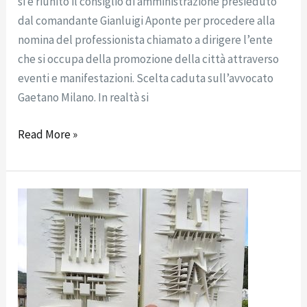
si è riunito il consiglio di amministrazione presieduto
dal comandante Gianluigi Aponte per procedere alla
nomina del professionista chiamato a dirigere l’ente
che si occupa della promozione della città attraverso
eventi e manifestazioni. Scelta caduta sull’avvocato
Gaetano Milano. In realtà si
Read More »
Scomparso
lo
scultore
Arnaldo
Pomodoro:
il