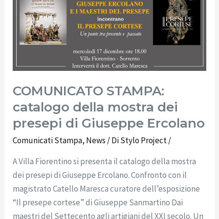
mostra
dei
presepi
di
Giuseppe
Ercolano
COMUNICATO STAMPA:
catalogo della mostra dei
presepi di Giuseppe Ercolano
Comunicati Stampa
,
News
/ Di
Stylo Project
/
A Villa Fiorentino si presenta il catalogo della mostra
dei presepi di Giuseppe Ercolano. Confronto con il
magistrato Catello Maresca curatore dell’esposizione
“Il presepe cortese” di Giuseppe Sanmartino Dai
maestri del Settecento agli artigiani del XXI secolo. Un