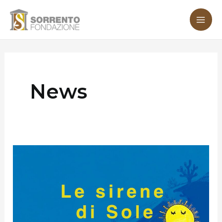
Vai
Paginazione
MA
al
articoli
ME
contenuto
News
Le
Sirene
di
Sole:
un’iniziativa
per