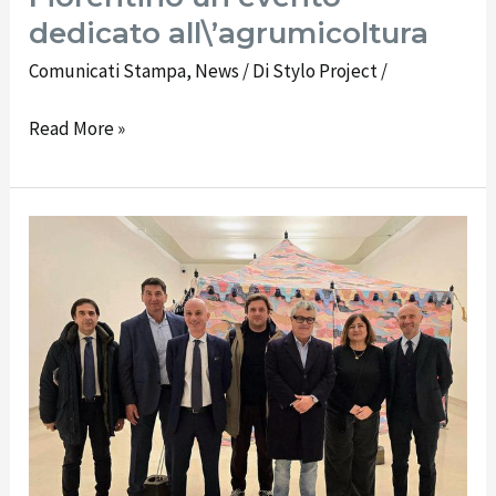
sorrentini
dedicato all\’agrumicoltura
per
Sant’Antonino,
Comunicati Stampa
,
News
/ Di
Stylo Project
/
a
Read More »
Villa
Fiorentino
un
evento
A
dedicato
Sorrento
all\’agrumicoltura
fino
al
9
marzo
la
mostra
sull’Art