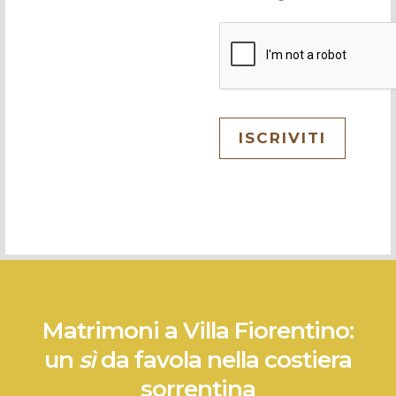
e
n
s
o
C
o
ISCRIVITI
n
s
e
n
s
o
*
Matrimoni a Villa Fiorentino:
un
sì
da favola nella costiera
sorrentina