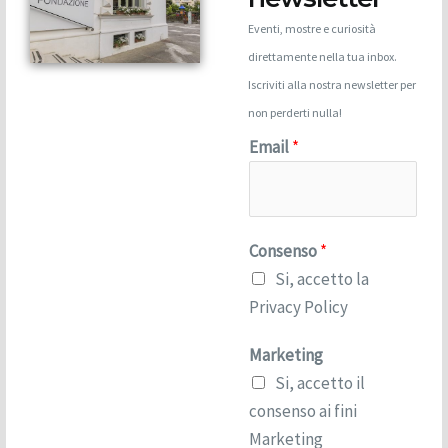
Eventi, mostre e curiosità
direttamente nella tua inbox.
Iscriviti alla nostra newsletter per
non perderti nulla!
Email
*
Consenso
*
Si, accetto la
Privacy Policy
C
Marketing
o
Si, accetto il
n
consenso ai fini
s
Marketing