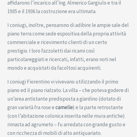
affidarono l’incarico all’ing. Almerico Gargiulo e tra il
1935 e il 1936 la costruzione era ultimata.
I coniugi, inoltre, pensarono di adibire le ampie sale del
piano terra come sede espositiva della propria attività
commerciale e ricevimento clienti di un certo
prestigio. I loro fazzoletti dai ricami così
particolareggiati e ricercati, infatti, erano noti nel
mondo e acquistati da facoltosi acquirenti.
I coniugi Fiorentino vi vivevano utilizzando il primo
piano ed il piano rialzato. La villa – che poteva godere di
un’area antistante predisposta a giardino (dotato di
gran varietà fra rose e
camelie
) e la parte retrostante
(con l’abitazione colonica inserita nelle mura antiche)
rimasta ad agrumeto – fu arredata con grande gusto e
con ricchezza di mobili di alto antiquariato.