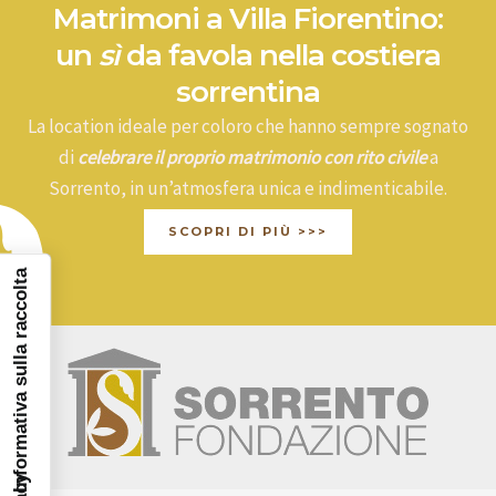
Matrimoni a Villa Fiorentino:
un
sì
da favola nella costiera
sorrentina
La location ideale per coloro che hanno sempre sognato
di
celebrare il proprio matrimonio con rito civile
a
Sorrento, in un’atmosfera unica e indimenticabile.
SCOPRI DI PIÙ >>>
Informativa sulla raccolta