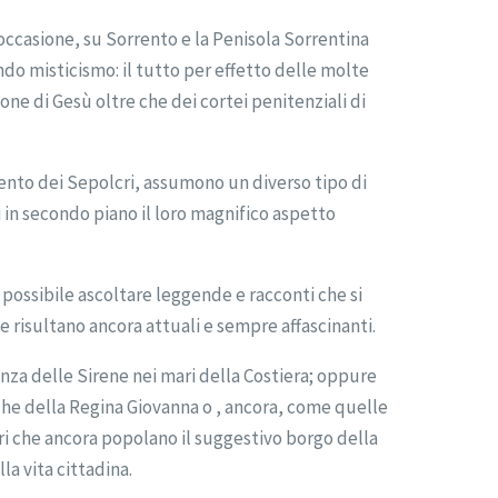
 occasione, su Sorrento e la Penisola Sorrentina
do misticismo: il tutto per effetto delle molte
one di Gesù oltre che dei cortei penitenziali di
imento dei Sepolcri, assumono un diverso tipo di
 in secondo piano il loro magnifico aspetto
è possibile ascoltare leggende e racconti che si
 risultano ancora attuali e sempre affascinanti.
za delle Sirene nei mari della Costiera; oppure
iche della Regina Giovanna o , ancora, come quelle
i che ancora popolano il suggestivo borgo della
la vita cittadina.