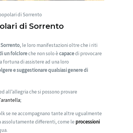
 popolari di Sorrento
polari di Sorrento
 Sorrento
, le loro manifestazioni oltre che i riti
i un folclore
che non solo è
capace
di provocare
 fortuna di assistere ad una loro
olgere e suggestionare qualsiasi genere di
ed all’allegria che si possono provare
Tarantella
;
folk se ne accompagnano tante altre ugualmente
à assolutamente differenti, come le
processioni
qua.