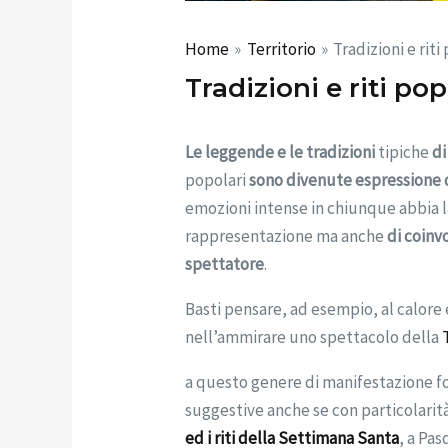
Home
Territorio
Tradizioni e riti
Tradizioni e riti po
Le leggende e le tradizioni
tipiche
di
popolari
sono divenute espressione d
emozioni intense in chiunque abbia la
rappresentazione ma anche
di coinv
spettatore
.
Basti pensare, ad esempio, al calore 
nell’ammirare uno spettacolo della
a questo genere di manifestazione 
suggestive anche se con particolarit
ed i riti della Settimana Santa
, a Pas