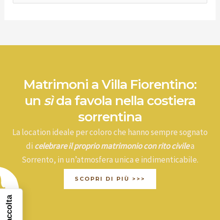
e
r
c
a
:
Matrimoni a Villa Fiorentino:
un
sì
da favola nella costiera
sorrentina
La location ideale per coloro che hanno sempre sognato
di
celebrare il proprio matrimonio con rito civile
a
Sorrento, in un’atmosfera unica e indimenticabile.
SCOPRI DI PIÙ >>>