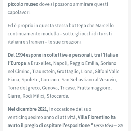
piccolo museo
dove si possono ammirare questi
capolavori.
Ed è proprio in questa stessa bottega che Marcello
continuamente modella – sotto gli occhi di turisti
italiani e stranieri – le sue creazioni.
Dal 1994 espone in collettive e personali
,
tra l’Italia e
l’Europa
: a Bruxelles, Napoli, Reggio Emilia, Soriano
nel Cimino, Traunstein, Grottaglie, Lione, Giffoni Valle
Piana, Spoleto, Corciano, San Sebastiano al Vesuvio,
Torre del greco, Genova, Tricase, Frattamaggiore,
Giarre, Rodi Milici, Stoccarda.
Nel dicembre 2021
, In occasione del suo
venticinquesimo anno di attività,
Villa Fiorentino ha
avuto il pregio di ospitare l’esposizione “
Terra Viva
–
25