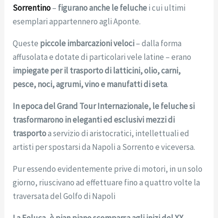
Sorrentino
–
figurano anche le feluche
i cui ultimi
esemplari appartennero agli Aponte.
Queste
piccole imbarcazioni veloci
– dalla forma
affusolata e dotate di particolari vele latine – erano
impiegate per il trasporto di latticini, olio, carni,
pesce, noci, agrumi, vino e manufatti di seta
.
In epoca del Grand Tour Internazionale, le feluche si
trasformarono in eleganti ed esclusivi mezzi di
trasporto
a servizio di aristocratici, intellettuali ed
artisti per spostarsi da Napoli a Sorrento e viceversa.
Pur essendo evidentemente prive di motori, in un solo
giorno, riuscivano ad effettuare fino a quattro volte la
traversata del Golfo di Napoli
La Feluca, è pian piano scomparsa agli inizi del XX