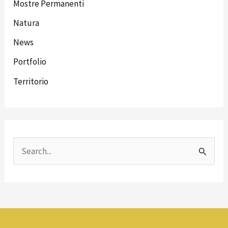
Mostre Permanenti
Natura
News
Portfolio
Territorio
C
e
r
c
a