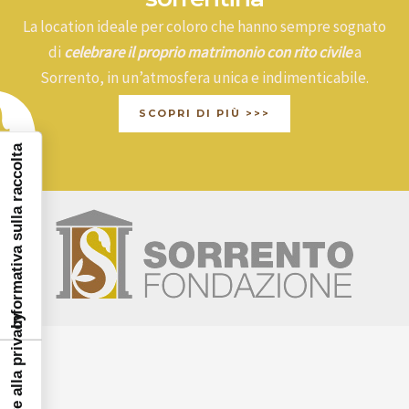
La location ideale per coloro che hanno sempre sognato
di
celebrare il proprio matrimonio con rito civile
a
Sorrento, in un’atmosfera unica e indimenticabile.
SCOPRI DI PIÙ >>>
Informativa sulla raccolta