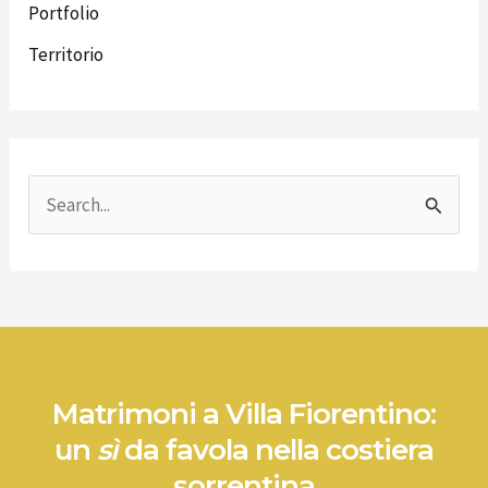
Portfolio
Territorio
C
e
r
c
a
:
Matrimoni a Villa Fiorentino:
un
sì
da favola nella costiera
sorrentina