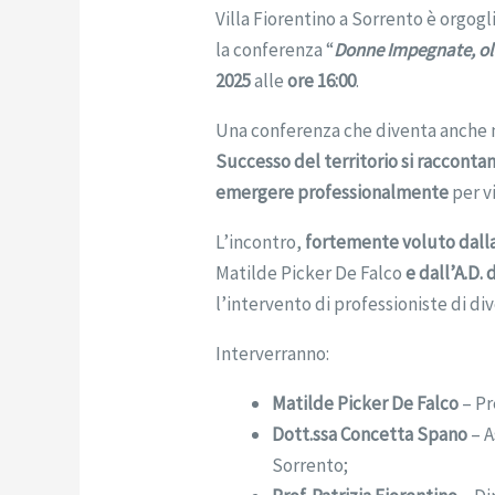
Villa Fiorentino a Sorrento è orgog
la conferenza “
Donne Impegnate, oltre
2025
alle
ore 16:00
.
Una conferenza che diventa anche
Successo del territorio si racconta
emergere professionalmente
per v
L’incontro,
fortemente voluto dalla
Matilde Picker De Falco
e dall’A.D.
l’intervento di professioniste di div
Interverranno:
Matilde Picker De Falco
– Pr
Dott.ssa Concetta Spano
– A
Sorrento;