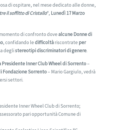
liosa di ospitare, nel mese dedicato alle donne,
 il soffitto di Cristallo
“,
Lunedì 17 Marzo
 momento di confronto dove
alcune Donne di
no
, confidando le
difficoltà
riscontrate
per
ia degli
stereotipi discriminatori di genere
.
 Presidente Inner Club Wheel di Sorrento
–
 di Fondazione Sorrento
– Mario Gargiulo, vedrà
ersi settori.
esidente Inner Wheel Club di Sorrento;
ssessorato pari opportunità Comune di