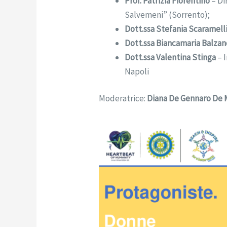
Prof. Patrizia Fiorentino
– Di
Salvemeni” (Sorrento);
Dott.ssa Stefania Scaramell
Dott.ssa Biancamaria Balzan
Dott.ssa Valentina Stinga
– I
Napoli
Moderatrice:
Diana De Gennaro De 