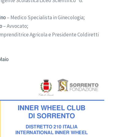
rigente Scolastica Liceo Scientifico “G.
ino
– Medico Specialista in Ginecologia;
o
– Avvocato;
mprenditrice Agricola e Presidente Coldiretti
Maio