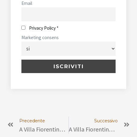
Email
Privacy Policy *
Marketing consens
Precedente
Su
Precedente
Successivo
A Villa Fiorentino La Conferenza “Donne Impegnate, Oltre Il Soffitto Di Cristallo”
A Villa Fiorentino La Mostra Dedicata All’arte Della Lavorazione Del Corallo Di Casa Ascione