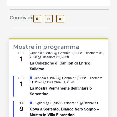
Condividi:
Mostre in programma
Gennaio 1, 2022 @ Gennaio 1, 2022
-
Dicembre 31,
GEN
1
2028 @ Dicembre 31, 2028
La Collezione di Carillon di Enrico
Salierno
Segnalati
Gennaio 1, 2022 @ Gennaio 1, 2022
-
Dicembre
GEN
1
31, 2028 @ Dicembre 31, 2028
La Mostra Permanente dell’Intarsio
Sorrentino
Segnalati
Luglio 9 @ Luglio 9
-
Ottobre 11 @ Ottobre 11
LUG
9
Goya a Sorrento: Bianco Nero Sogno –
Mostra in Villa Fiorentino