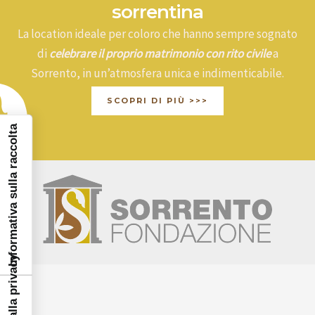
sorrentina
La location ideale per coloro che hanno sempre sognato
di
celebrare il proprio matrimonio con rito civile
a
Sorrento, in un’atmosfera unica e indimenticabile.
SCOPRI DI PIÙ >>>
Informativa sulla raccolta