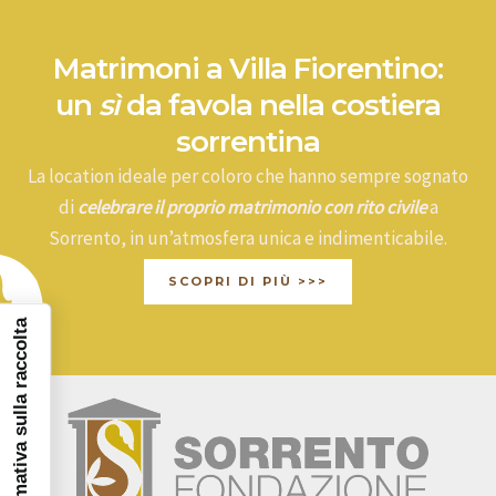
Matrimoni a Villa Fiorentino:
un
sì
da favola nella costiera
sorrentina
La location ideale per coloro che hanno sempre sognato
di
celebrare il proprio matrimonio con rito civile
a
Sorrento, in un’atmosfera unica e indimenticabile.
SCOPRI DI PIÙ >>>
Informativa sulla raccolta