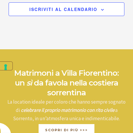
ISCRIVITI AL CALENDARIO
Matrimoni a Villa Fiorentino:
un
sì
da favola nella costiera
sorrentina
La location ideale per coloro che hanno sempre sognato
di
celebrare il proprio matrimonio con rito civile
a
Sorrento, in un’atmosfera unica e indimenticabile.
SCOPRI DI PIÙ >>>