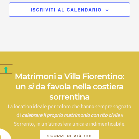
ISCRIVITI AL CALENDARIO
Matrimoni a Villa Fiorentino:
un
sì
da favola nella costiera
sorrentina
La location ideale per coloro che hanno sempre sognato
di
celebrare il proprio matrimonio con rito civile
a
Sorrento, in un’atmosfera unica e indimenticabile.
SCOPRI DI PIÙ >>>