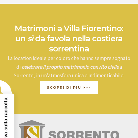
Matrimoni a Villa Fiorentino:
un
sì
da favola nella costiera
sorrentina
La location ideale per coloro che hanno sempre sognato
di
celebrare il proprio matrimonio con rito civile
a
Sorrento, in un’atmosfera unica e indimenticabile.
SCOPRI DI PIÙ >>>
Informativa sulla raccolta