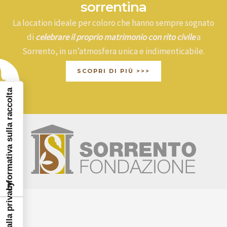
sorrentina
La location ideale per coloro che hanno sempre sognato
di
celebrare il proprio matrimonio con rito civile
a
Sorrento, in un’atmosfera unica e indimenticabile.
SCOPRI DI PIÙ >>>
Informativa sulla raccolta