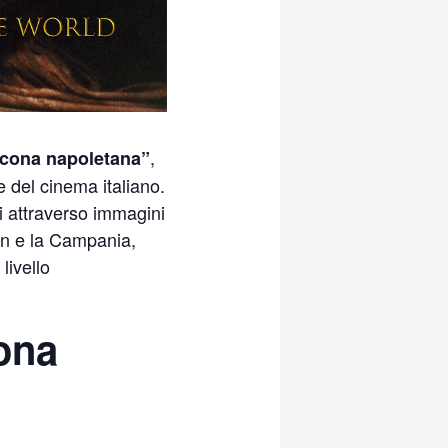
,
icona napoletana”
e del cinema italiano.
i attraverso immagini
ren e la Campania,
livello
ona