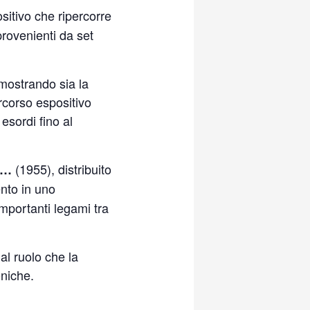
itivo che ripercorre
 provenienti da set
 mostrando sia la
ercorso espositivo
esordi fino al
(1955), distribuito
e…
ento in uno
mportanti legami tra
al ruolo che la
oniche.