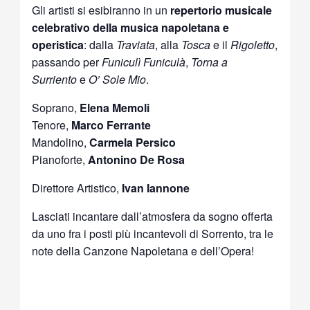
Gli artisti si esibiranno in un
repertorio musicale
celebrativo della musica napoletana e
operistica
: dalla
Traviata
, alla
Tosca
e il
Rigoletto
,
passando per
Funiculì Funiculà
,
Torna a
Surriento
e
O’ Sole Mio
.
Soprano,
Elena Memoli
Tenore,
Marco Ferrante
Mandolino,
Carmela Persico
Pianoforte,
Antonino De Rosa
Direttore Artistico,
Ivan Iannone
Lasciati incantare dall’atmosfera da sogno offerta
da uno fra i posti più incantevoli di Sorrento, tra le
note della Canzone Napoletana e dell’Opera!