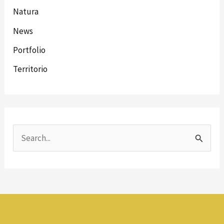
Natura
News
Portfolio
Territorio
C
e
r
c
a