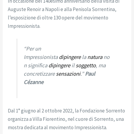
In occasione del 140esimo anniversario della visita di
Auguste Renoir a Napoli e alla Penisola Sorrentina,
l’esposizione di oltre 130 opere del movimento
Impressionista.
“
Per un
Impressionista
dipingere
la
natura
no
n significa
dipingere
il
soggetto
, ma
concretizzare
sensazioni
.”
Paul
Cézanne
Dal 1° giugno al 2 ottobre 2022, la Fondazione Sorrento
organizza a Villa Fiorentino, nel cuore di Sorrento, una
mostra dedicata al movimento Impressionista.