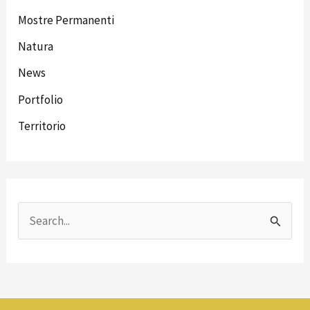
Mostre Permanenti
Natura
News
Portfolio
Territorio
C
e
r
c