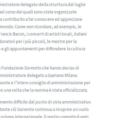
inistratore delegato della struttura dal luglio
i nel corso dei quali sono state organizzate
nno contribuito a far conoscere ed apprezzare
l mondo. Come non ricordare, ad esempio, le
cis Bacon, i concerti di artisti locali, italiani
aboratori per i più piccoli, le mostre per la
e e gli appuntamenti per diffondere la cultura
a Fondazione Sorrento che hanno deciso di
amministratore delegato a Gaetano Milano.
ponte e l’intero consiglio di amministrazione per
o una volta che la nomina è stata ufficializzata.
mento difficile dal punto di vista amministrativo
tante ciò Sorrento continua a ricoprire un ruolo
urismo internazionale. Il nostro compito è oggi