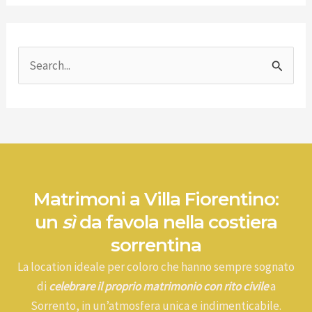
C
e
r
c
a
:
Matrimoni a Villa Fiorentino:
un
sì
da favola nella costiera
sorrentina
La location ideale per coloro che hanno sempre sognato
di
celebrare il proprio matrimonio con rito civile
a
Sorrento, in un’atmosfera unica e indimenticabile.