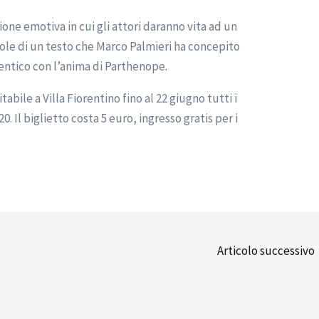
ne emotiva in cui gli attori daranno vita ad un
role di un testo che Marco Palmieri ha concepito
entico con l’anima di Parthenope.
tabile a Villa Fiorentino fino al 22 giugno tutti i
20. Il biglietto costa 5 euro, ingresso gratis per i
Articolo successivo