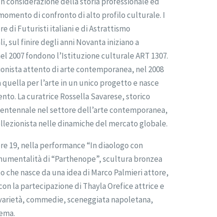
 In considerazione della storia professionale ed
momento di confronto di alto profilo culturale. I
re di Futuristi italiani e di Astrattismo
, sul finire degli anni Novanta iniziano a
l 2007 fondono l’Istituzione culturale ART 1307.
ionista attento di arte contemporanea, nel 2008
a quella per l’arte in un unico progetto e nasce
ento. La curatrice Rossella Savarese, storico
 ventennale nel settore dell’arte contemporanea,
collezionista nelle dinamiche del mercato globale.
ore 19, nella performance “In diaologo con
onumentalità di “Parthenope”, scultura bronzea
 che nasce da una idea di Marco Palmieri attore,
on la partecipazione di Thayla Orefice attrice e
 varietà, commedie, sceneggiata napoletana,
nema.