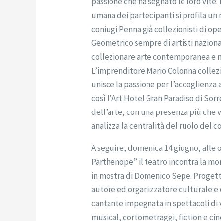
passione che ha segnato le loro vite.
umana dei partecipanti si profila un 
coniugi Penna già collezionisti di ope
Geometrico sempre di artisti nazionali
collezionare arte contemporanea e ne
L’imprenditore Mario Colonna collez
unisce la passione per l’accoglienza 
così l’Art Hotel Gran Paradiso di Sorr
dell’arte, con una presenza più che
analizza la centralità del ruolo del 
A seguire, domenica 14 giugno, alle 
Parthenope” il teatro incontra la m
in mostra di Domenico Sepe. Progetto
autore ed organizzatore culturale e c
cantante impegnata in spettacoli di
musical, cortometraggi, fiction e ci