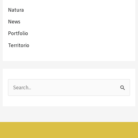
Natura
News
Portfolio
Territorio
C
e
r
c
a