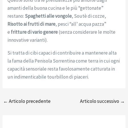
Queste sono tra le prelibatezze più ambite dagli
amanti della buona cucina e le più “gettonate”
restano:
Spaghetti alle vongole
, Soutè di cozze,
Risotto ai frutti di mare
, pesci “all’ acqua pazza”
e
fritture di vario genere
(senza considerare le molte
innovative varianti).
Si tratta di cibi capaci di contribuire a mantenere alta
la fama della Penisola Sorrentina come terra in cui ogni
capacità sensoriale resta favolosamente catturata in
un indimenticabile tourbillon di piaceri.
←
Articolo precedente
Articolo successivo
→