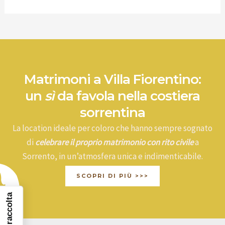
e
r
c
a
:
Matrimoni a Villa Fiorentino:
un
sì
da favola nella costiera
sorrentina
La location ideale per coloro che hanno sempre sognato
di
celebrare il proprio matrimonio con rito civile
a
Sorrento, in un’atmosfera unica e indimenticabile.
SCOPRI DI PIÙ >>>