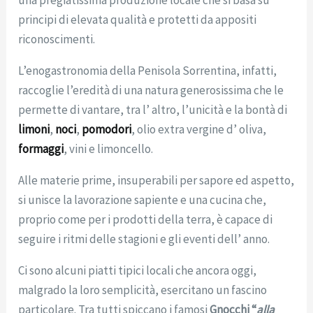
una pregiatissima produzione locale che si basa su
principi di elevata qualità e protetti da appositi
riconoscimenti.
L’enogastronomia della Penisola Sorrentina, infatti,
raccoglie l’eredità di una natura generosissima che le
permette di vantare, tra l’ altro, l’unicità e la bontà di
limoni
,
noci
,
pomodori
, olio extra vergine d’ oliva,
formaggi
, vini e limoncello.
Alle materie prime, insuperabili per sapore ed aspetto,
si unisce la lavorazione sapiente e una cucina che,
proprio come per i prodotti della terra, è capace di
seguire i ritmi delle stagioni e gli eventi dell’ anno.
Ci sono alcuni piatti tipici locali che ancora oggi,
malgrado la loro semplicità, esercitano un fascino
particolare. Tra tutti spiccano i famosi
Gnocchi “
alla