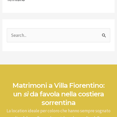
C
e
r
c
a
:
Matrimoni a Villa Fiorentino:
un
sì
da favola nella costiera
sorrentina
La location ideale per coloro che hanno sempre sognato