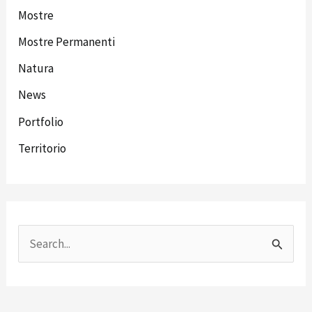
Mostre
Mostre Permanenti
Natura
News
Portfolio
Territorio
C
e
r