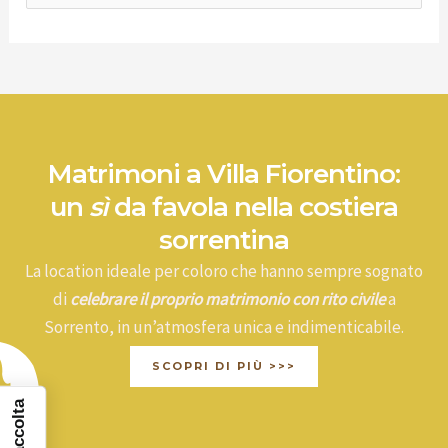
e
r
c
a
:
Matrimoni a Villa Fiorentino:
un
sì
da favola nella costiera
sorrentina
La location ideale per coloro che hanno sempre sognato
di
celebrare il proprio matrimonio con rito civile
a
Sorrento, in un’atmosfera unica e indimenticabile.
SCOPRI DI PIÙ >>>