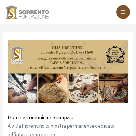
Vai
Navigazione
MA
al
articoli
ME
contenuto
Home
Comunicati Stampa
A Villa Fiorentino la mostra permanente dedicata
all’intarsio sorrentino