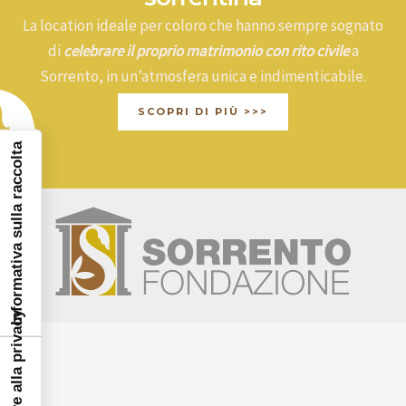
La location ideale per coloro che hanno sempre sognato
di
celebrare il proprio matrimonio con rito civile
a
Sorrento, in un’atmosfera unica e indimenticabile.
SCOPRI DI PIÙ >>>
Informativa sulla raccolta