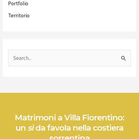
Portfolio
Territorio
C
e
r
c
a
:
Matrimoni a Villa Fiorentino:
un
sì
da favola nella costiera
sorrentina