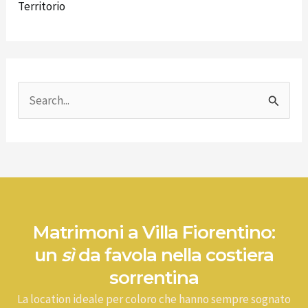
Territorio
C
e
r
c
a
:
Matrimoni a Villa Fiorentino:
un
sì
da favola nella costiera
sorrentina
La location ideale per coloro che hanno sempre sognato