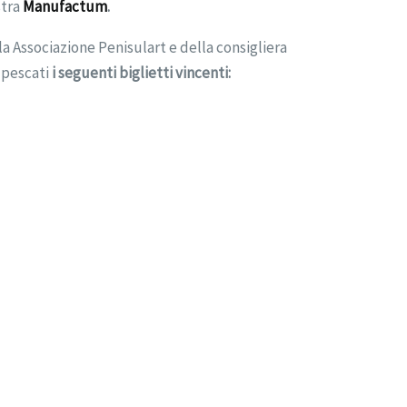
stra
Manufactum
.
a Associazione Penisulart e della consigliera
 pescati
i seguenti biglietti vincenti: