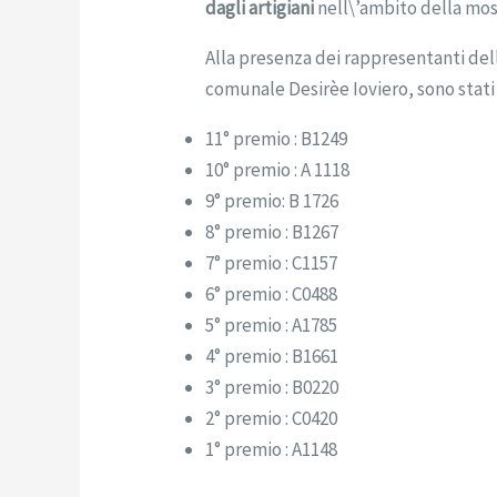
dagli artigiani
nell\’ambito della mo
Alla presenza dei rappresentanti dell
comunale Desirèe Ioviero, sono stati
11° premio : B1249
10°
premio : A 1118
9° premio: B 1726
8° premio : B1267
7° premio : C1157
6° premio : C0488
5° premio : A1785
4° premio : B1661
3° premio : B0220
2° premio : C0420
1° premio : A1148