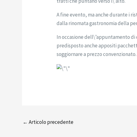
tratti che puntano verso l\’alto.
A fine evento, ma anche durante i ris
dalla rinomata gastronomia della pen
In occasione dell\’appuntamento di 
predisposto anche appositi pacchetti 
soggiornare a prezzo convenzionato.
←
Articolo precedente