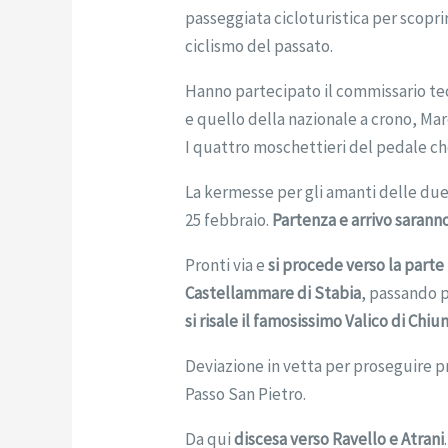
passeggiata cicloturistica per scoprir
ciclismo del passato.
Hanno partecipato il commissario te
e quello della nazionale a crono, Mar
I quattro moschettieri del pedale ch
La kermesse per gli amanti delle d
25 febbraio.
Partenza e arrivo sarann
Pronti via e
si procede verso la parte
Castellammare di Stabia
, passando 
si risale il famosissimo Valico di Chiu
Deviazione in vetta per proseguire pri
Passo San Pietro.
Da qui
discesa verso Ravello e Atrani