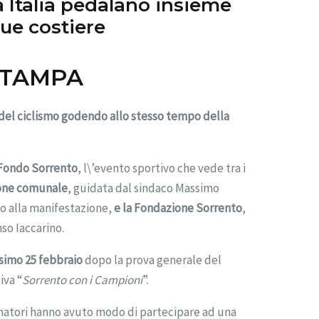
a Italia pedalano insieme
due costiere
STAMPA
 del ciclismo godendo allo stesso tempo della
Fondo Sorrento
, l\’evento sportivo che vede tra i
ione comunale
, guidata dal sindaco Massimo
io alla manifestazione,
e la Fondazione Sorrento
,
so Iaccarino.
ssimo 25 febbraio
dopo la prova generale del
iva “
Sorrento con i Campioni
”.
amatori hanno avuto modo di partecipare ad una