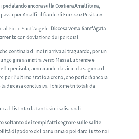
i
pedalando ancora sulla Costiera Amalfitana
,
passa per Amalfi, il fiordo di Furore e Positano.
e al Picco Sant’Angelo.
Discesa verso Sant’Agata
Sorrento
con deviazione dei percorsi.
he centinaia di metri arriva al traguardo, per un
o lungo gira a sinistra verso Massa Lubrense e
della penisola, ammirando da vicino la sagoma di
ire per l’ultimo tratto a crono, che porterà ancora
 la discesa conclusiva. I chilometri totali da
.
raddistinto da tantissimi saliscendi.
to soltanto dei tempi fatti segnare sulle salite
sibilità di godere del panorama e poi dare tutto nei