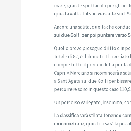
mare, grande spettacolo per gli occh
questa volta dal suo versante sud. Si 
Ancora una salita, quella che conduc
sui due Golfi per poi puntare verso 
Quello breve prosegue dritto e in poc
totale di 87,7 chilometri. Il tracciat
compie tutto il periplo della punta 
Capri. A Marciano si ricomincerà a sal
a Sant’Agata sui due Golfi per bissare
percorrere sono in questo caso 110,9
Un percorso variegato, insomma, cont
La classifica sarà stilata tenendo con
cronometrate
, quindi ci sarà la pos