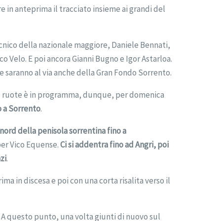
e in anteprima il tracciato insieme ai grandi del
cnico della nazionale maggiore, Daniele Bennati,
co Velo. E poi ancora Gianni Bugno e Igor Astarloa.
e saranno al via anche della Gran Fondo Sorrento.
ue ruote è in programma, dunque, per domenica
o a Sorrento
.
 nord della penisola sorrentina fino a
per Vico Equense.
Ci si addentra fino ad Angri, poi
nzi
.
ma in discesa e poi con una corta risalita verso il
. A questo punto, una volta giunti di nuovo sul