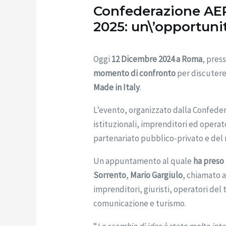
Confederazione AEPI
2025: un\’opportunit
Oggi
12 Dicembre 2024 a Roma
, press
momento di confronto
per discutere
Made in Italy
.
L’evento, organizzato dalla Confeder
istituzionali, imprenditori ed operat
partenariato pubblico-privato e del 
Un appuntamento al quale
ha preso
Sorrento
,
Mario Gargiulo
, chiamato a
imprenditori, giuristi, operatori del 
comunicazione e turismo.
“
Lo scambio di idee è stato molto inter