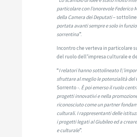
particolare con l’onorevole Federico 
della Camera dei Deputati
– sottoline
portata avanti sempre e solo in funzio
sorrentina
”.
Incontro che verteva in particolare s
del ruolo dell’impresa culturale e de
“
I relatori hanno sottolineato l\’impo
sfruttare al meglio le potenzialità del
Sorrento -.
È poi emerso il ruolo centr
progetti innovativi e nella promozione 
riconosciuto come un partner fondament
culturali. I rappresentanti delle istit
i progetti legati al Giubileo ed a cre
e culturale
”.