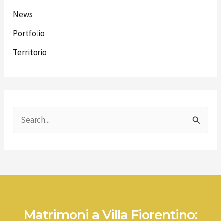
News
Portfolio
Territorio
C
e
r
c
a
:
Matrimoni a Villa Fiorentino: