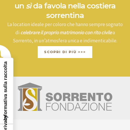
un
sì
da favola nella costiera
sorrentina
La location ideale per coloro che hanno sempre sognato
di
celebrare il proprio matrimonio con rito civile
a
Sorrento, in un’atmosfera unica e indimenticabile.
SCOPRI DI PIÙ >>>
Informativa sulla raccolta