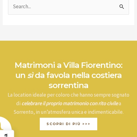
C
e
r
c
a
:
Matrimoni a Villa Fiorentino:
un
sì
da favola nella costiera
sorrentina
La location ideale per coloro che hanno sempre sognato
di
celebrare il proprio matrimonio con rito civile
a
Sorrento, in un’atmosfera unica e indimenticabile.
SCOPRI DI PIÙ >>>