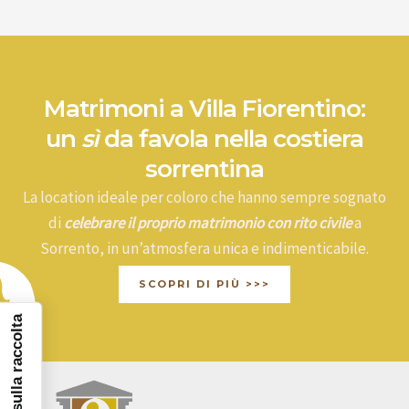
r
c
a
:
Matrimoni a Villa Fiorentino:
un
sì
da favola nella costiera
sorrentina
La location ideale per coloro che hanno sempre sognato
di
celebrare il proprio matrimonio con rito civile
a
Sorrento, in un’atmosfera unica e indimenticabile.
SCOPRI DI PIÙ >>>
Informativa sulla raccolta