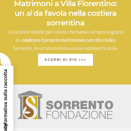
Matrimoni a Villa Fiorentino:
un
sì
da favola nella costiera
sorrentina
La location ideale per coloro che hanno sempre sognato
di
celebrare il proprio matrimonio con rito civile
a
Sorrento, in un’atmosfera unica e indimenticabile.
SCOPRI DI PIÙ >>>
Informativa sulla raccolta