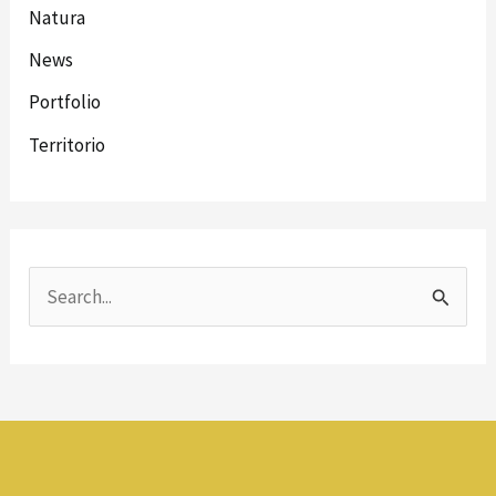
Natura
News
Portfolio
Territorio
C
e
r
c
a
: