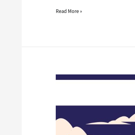
Read More »
COMUNICATO
STAMPA:
La
Befana
arriva
a
Sorrento