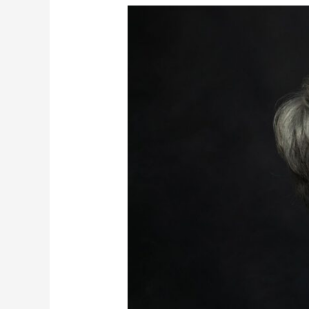
Comunicato
Stampa:
Myriam
Lattanzio
presenta
“Anime
Pezzentelle”
a
Villa
Fiorentino