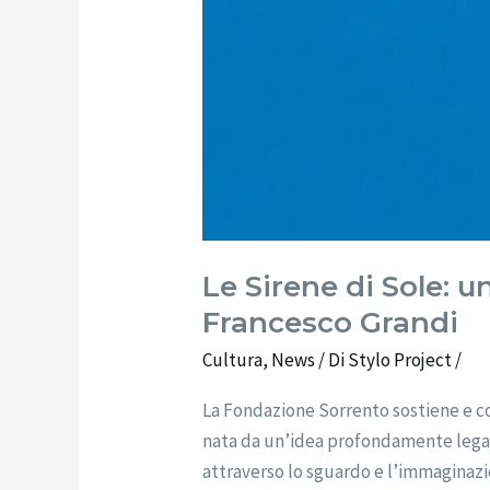
Francesco
Grandi
Le Sirene di Sole: un
Francesco Grandi
Cultura
,
News
/ Di
Stylo Project
/
La Fondazione Sorrento sostiene e con
nata da un’idea profondamente legata a
attraverso lo sguardo e l’immaginazio