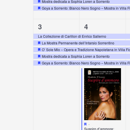
Mostra dedicata a Sophia Loren a Sorrento
Segnalati
Goya a Sorrento: Bianco Nero Sogno – Mostra in Villa F
Segnalati
5
6
3
4
eventi,
eventi,
La Collezione di Carillon di Enrico Salierno
La Mostra Permanente dell’Intarsio Sorrentino
Segnalati
O’ Sole Mio – Opera e Tradizione Napoletana in Villa Fi
Segnalati
Mostra dedicata a Sophia Loren a Sorrento
Segnalati
Goya a Sorrento: Bianco Nero Sogno – Mostra in Villa F
Segnalati
Segnalati
-
Suspiro d’ammore: