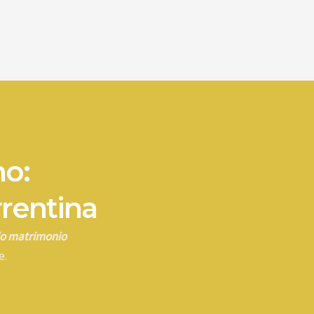
no:
rrentina
rio matrimonio
e.