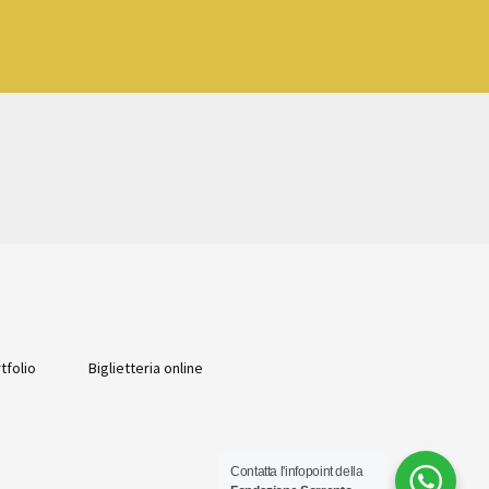
tfolio
Biglietteria online
Contatta l'infopoint della