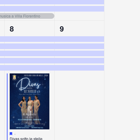
usica a Villa Fiorentino
6
5
8
9
eventi,
eventi,
Segnalati
-
Divas sotto le stelle