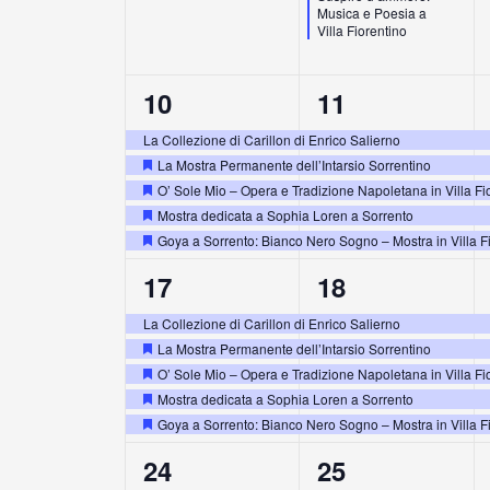
Musica e Poesia a
Villa Fiorentino
5
5
10
11
eventi,
eventi,
La Collezione di Carillon di Enrico Salierno
La Mostra Permanente dell’Intarsio Sorrentino
Segnalati
O’ Sole Mio – Opera e Tradizione Napoletana in Villa Fi
Segnalati
Mostra dedicata a Sophia Loren a Sorrento
Segnalati
Goya a Sorrento: Bianco Nero Sogno – Mostra in Villa F
Segnalati
5
5
17
18
eventi,
eventi,
La Collezione di Carillon di Enrico Salierno
La Mostra Permanente dell’Intarsio Sorrentino
Segnalati
O’ Sole Mio – Opera e Tradizione Napoletana in Villa Fi
Segnalati
Mostra dedicata a Sophia Loren a Sorrento
Segnalati
Goya a Sorrento: Bianco Nero Sogno – Mostra in Villa F
Segnalati
5
5
24
25