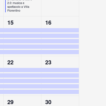
2.0: musica e
spettacolo a Villa
Fiorentino
5
5
15
16
eventi,
eventi,
5
5
22
23
eventi,
eventi,
5
5
29
30