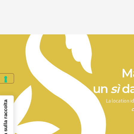
Ma
un
sì
da
La location 
Informativa sulla raccolta
c