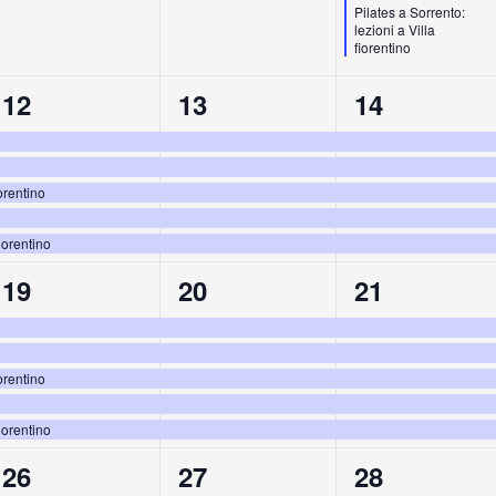
Pilates a Sorrento:
lezioni a Villa
fiorentino
5
5
5
12
13
14
eventi,
eventi,
eventi,
orentino
iorentino
5
5
5
19
20
21
eventi,
eventi,
eventi,
orentino
iorentino
5
5
5
26
27
28