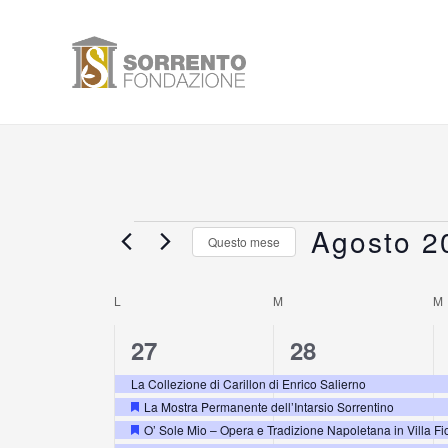
Vai
al
contenuto
LUNEDÌ
MARTEDÌ
Agosto 2
Eventi
Questo mese
Seleziona
la
L
M
M
Calendario
data.
5
5
27
28
di
eventi,
eventi,
La Collezione di Carillon di Enrico Salierno
Eventi
La Mostra Permanente dell’Intarsio Sorrentino
Segnalati
O’ Sole Mio – Opera e Tradizione Napoletana in Villa Fi
Segnalati