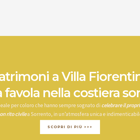
trimoni a Villa Fiorenti
 favola nella costiera so
ideale per coloro che hanno sempre sognato di
celebrare il prop
on rito civile
a Sorrento, in un’atmosfera unica e indimenticabil
SCOPRI DI PIÙ >>>