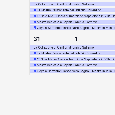
eventi,
eventi,
La Collezione di Carillon di Enrico Salierno
La Mostra Permanente dell’Intarsio Sorrentino
Segnalati
O’ Sole Mio – Opera e Tradizione Napoletana in Villa Fi
Segnalati
Mostra dedicata a Sophia Loren a Sorrento
Segnalati
Goya a Sorrento: Bianco Nero Sogno – Mostra in Villa F
Segnalati
5
5
31
1
eventi,
eventi,
La Collezione di Carillon di Enrico Salierno
La Mostra Permanente dell’Intarsio Sorrentino
Segnalati
O’ Sole Mio – Opera e Tradizione Napoletana in Villa Fi
Segnalati
Mostra dedicata a Sophia Loren a Sorrento
Segnalati
Goya a Sorrento: Bianco Nero Sogno – Mostra in Villa F
Segnalati