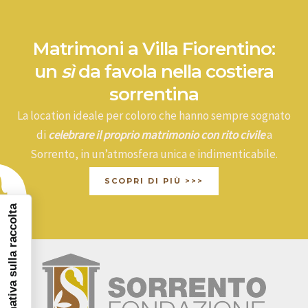
Matrimoni a Villa Fiorentino:
un
sì
da favola nella costiera
sorrentina
La location ideale per coloro che hanno sempre sognato
di
celebrare il proprio matrimonio con rito civile
a
Sorrento, in un’atmosfera unica e indimenticabile.
SCOPRI DI PIÙ >>>
Informativa sulla raccolta