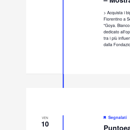
> Acquista i big
Fiorentino a S
"Goya. Bianco
dedicato all'o
tra i più influ
dalla Fondazi
Segnalati
VEN
10
Puntoea