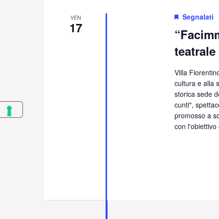
Segnalati
VEN
17
“Facimm
teatrale
Villa Fiorentin
cultura e alla 
storica sede 
cunti", spetta
promosso a sos
con l'obiettivo 