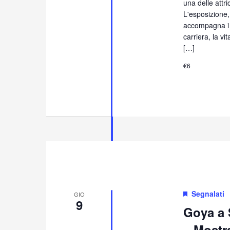
una delle attr
L'esposizione,
accompagna i v
carriera, la vi
[…]
€6
Segnalati
GIO
9
Goya a 
– Mostra