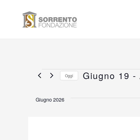
Vai
al
contenuto
Giugno 19
 - 
Eventi
Oggi
Seleziona
la
Giugno 2026
data.