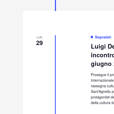
Segnalati
LUN
29
Luigi D
incontro
giugno 
Prosegue il pr
Internazionale
rassegna cultu
Sant’Agnello po
protagonisti de
della cultura i