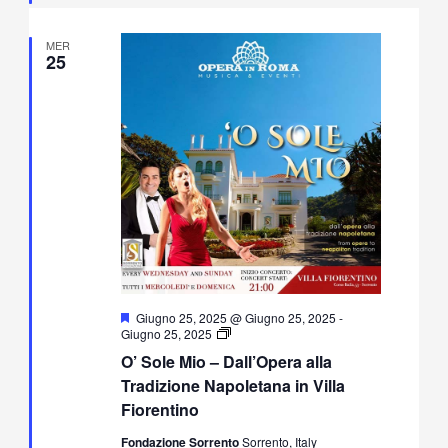
MER
25
Segnalati
Giugno 25, 2025 @ Giugno 25, 2025
-
O’
Giugno 25, 2025
Sole
O’ Sole Mio – Dall’Opera alla
Mio
–
Tradizione Napoletana in Villa
Dall’Opera
Fiorentino
alla
Tradizione
Fondazione Sorrento
Sorrento, Italy
Napoletana