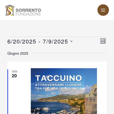
Vai
MA
al
ME
contenuto
Eventi
6/20/2025
 - 
7/9/2025
Vist
Eve
LISTA
Vis
Nav
Seleziona
Giugno 2025
Nav
la
data.
VEN
20