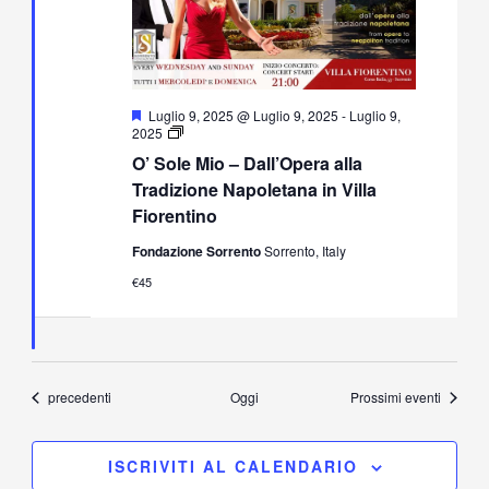
Segnalati
Luglio 9, 2025 @ Luglio 9, 2025
-
Luglio 9,
O’
2025
Sole
O’ Sole Mio – Dall’Opera alla
Mio
–
Tradizione Napoletana in Villa
Dall’Opera
Fiorentino
alla
Tradizione
Fondazione Sorrento
Sorrento, Italy
Napoletana
in
€45
Villa
Fiorentino
Eventi
precedenti
Oggi
Prossimi eventi
ISCRIVITI AL CALENDARIO