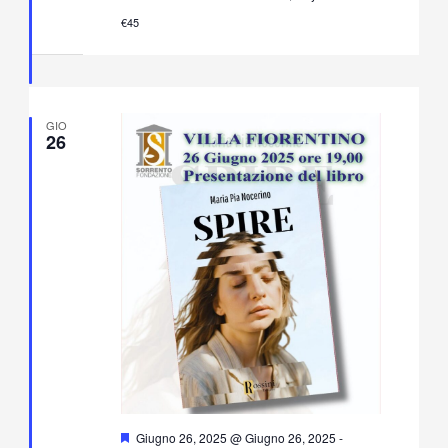
in
€45
Villa
Fiorentino
GIO
26
Segnalati
Giugno 26, 2025 @ Giugno 26, 2025
-