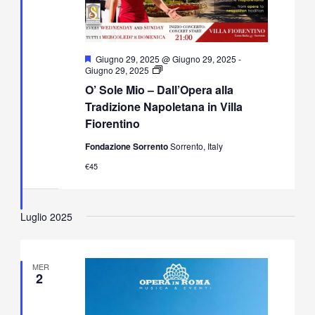
Segnalati
Giugno 29, 2025 @ Giugno 29, 2025
-
O’
Giugno 29, 2025
Sole
O’ Sole Mio – Dall’Opera alla
Mio
–
Tradizione Napoletana in Villa
Dall’Opera
Fiorentino
alla
Tradizione
Fondazione Sorrento
Sorrento, Italy
Napoletana
in
€45
Villa
Fiorentino
Luglio 2025
MER
2