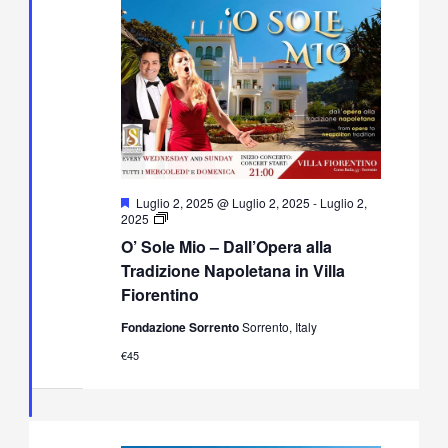
Segnalati
Luglio 2, 2025 @ Luglio 2, 2025
-
Luglio 2,
O’
2025
Sole
O’ Sole Mio – Dall’Opera alla
Mio
–
Tradizione Napoletana in Villa
Dall’Opera
Fiorentino
alla
Tradizione
Fondazione Sorrento
Sorrento, Italy
Napoletana
in
€45
Villa
Fiorentino