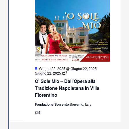
Segnalati
Giugno 22, 2025 @ Giugno 22, 2025
-
O’
Giugno 22, 2025
Sole
O’ Sole Mio – Dall’Opera alla
Mio
–
Tradizione Napoletana in Villa
Dall’Opera
Fiorentino
alla
Tradizione
Fondazione Sorrento
Sorrento, Italy
Napoletana
in
€45
Villa
Fiorentino