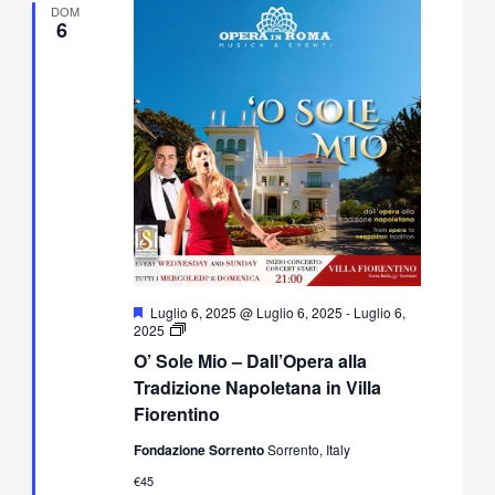
DOM
6
Segnalati
Luglio 6, 2025 @ Luglio 6, 2025
-
Luglio 6,
O’
2025
Sole
O’ Sole Mio – Dall’Opera alla
Mio
–
Tradizione Napoletana in Villa
Dall’Opera
Fiorentino
alla
Tradizione
Fondazione Sorrento
Sorrento, Italy
Napoletana
in
€45
Villa