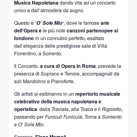
Musica Napoletana
dando vita ad un concerto
unico e dall’atmosfera da sogno.
Questo è “
O’ Sole Mio
“, dove le famose
arie
dell’Opera e
le più note
canzoni partenopee si
fondono
in un connubio perfetto, esaltato
dall’eleganza delle prestigiose sale di Villa
Fiorentino, a Sorrento.
Il Concerto,
a cura di Opera in Roma
, prevede la
presenza di Soprano e Tenore, accompagnati da
soli Mandolino e Pianoforte.
Gli artisti si esibiranno in un
repertorio musicale
celebrativo della musica napoletana e
operistica
: dalla
Traviata
, alla
Tosca
e il
Rigoletto
,
passando per
Funiculì Funiculà
,
Torna a Surriento
e
O’ Sole Mio
.
Soprano,
Elena Memoli