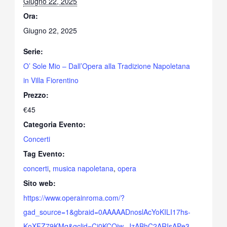
Giugno 22, 2025
Ora:
Giugno 22, 2025
Serie:
O’ Sole Mio – Dall’Opera alla Tradizione Napoletana
in Villa Fiorentino
Prezzo:
€45
Categoria Evento:
Concerti
Tag Evento:
concerti
,
musica napoletana
,
opera
Sito web:
https://www.operainroma.com/?
gad_source=1&gbraid=0AAAAADnoslAcYoKILI17hs-
KoXFZ79KMq&gclid=Cj0KCQjw_JzABhC2ARIsAPe3