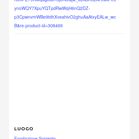
ynoWQY7XpuYQTpdRwWqH6nQ2DZ-
p3CpwnvmWBe9tdhXveahivO2ghuAaAtxyEALw_wc
B&re-product-id=308469
LUOGO
Fondazione Sorrento